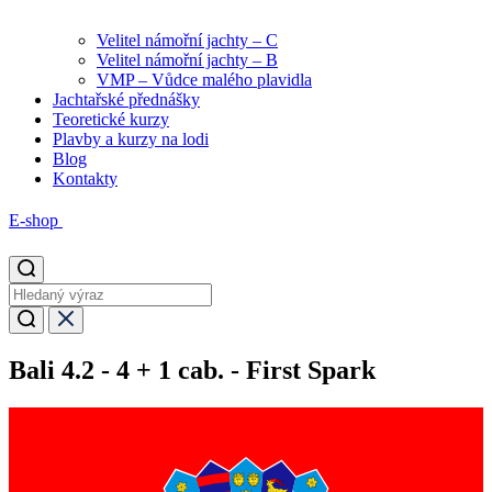
Velitel námořní jachty – C
Velitel námořní jachty – B
VMP – Vůdce malého plavidla
Jachtařské přednášky
Teoretické kurzy
Plavby a kurzy na lodi
Blog
Kontakty
E-shop
Bali 4.2 - 4 + 1 cab. - First Spark