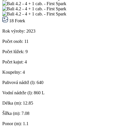
18 Fotek
Rok výroby:
2023
Počet osob:
11
Počet lůžek:
9
Počet kajut:
4
Koupelny:
4
Palivová nádrž (l):
640
Vodní nádrže (l):
860 L
Délka (m):
12.85
Šířka (m):
7.08
Ponor (m):
1.1