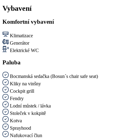
Vybavení
Komfortní vybavení
Klimatizace
Generátor
Elektrické WC
Paluba
Bocmanská sedačka (Bosun´s chair safe seat)
Kliky na vinšny
Cockpit grill
Fendry
Lodní můstek / lávka
Stoleček v kokpitě
Kotva
Sprayhood
Nafukovací člun