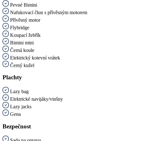
Pevné Bimini
Nafukovací člun s přívěsným motorem
Přívěsný motor
Flybridge
Koupací žebřík
Bimini mini
Černá koule
Elektrický kotevní vrátek
Černý kužel
Plachty
Lazy bag
Elektrické navijáky/vinšny
Lazy jacks
Gena
Bezpečnost
Sada na opravu