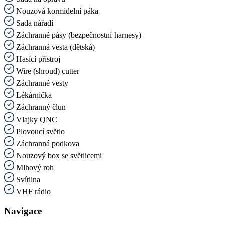
Nouzová kormidelní páka
Sada nářadí
Záchranné pásy (bezpečnostní harnesy)
Záchranná vesta (dětská)
Hasící přístroj
Wire (shroud) cutter
Záchranné vesty
Lékárnička
Záchranný člun
Vlajky QNC
Plovoucí světlo
Záchranná podkova
Nouzový box se světlicemi
Mlhový roh
Svítilna
VHF rádio
Navigace