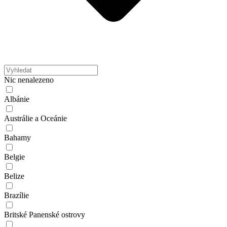
Nic nenalezeno
Albánie
Austrálie a Oceánie
Bahamy
Belgie
Belize
Brazílie
Britské Panenské ostrovy