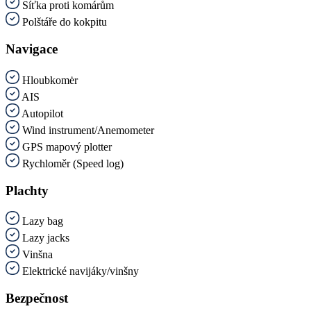
Síťka proti komárům
Polštáře do kokpitu
Navigace
Hloubkomėr
AIS
Autopilot
Wind instrument/Anemometer
GPS mapový plotter
Rychloměr (Speed log)
Plachty
Lazy bag
Lazy jacks
Vinšna
Elektrické navijáky/vinšny
Bezpečnost