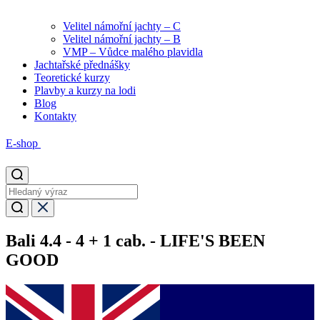
Velitel námořní jachty – C
Velitel námořní jachty – B
VMP – Vůdce malého plavidla
Jachtařské přednášky
Teoretické kurzy
Plavby a kurzy na lodi
Blog
Kontakty
E-shop
Bali 4.4 - 4 + 1 cab. - LIFE'S BEEN
GOOD