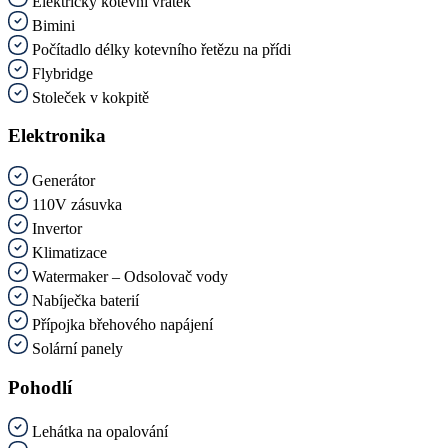
Elektrický kotevní vrátek
Bimini
Počítadlo délky kotevního řetězu na přídi
Flybridge
Stoleček v kokpitě
Elektronika
Generátor
110V zásuvka
Invertor
Klimatizace
Watermaker – Odsolovač vody
Nabíječka baterií
Přípojka břehového napájení
Solární panely
Pohodlí
Lehátka na opalování