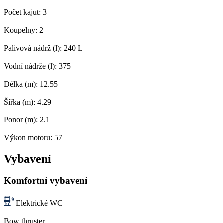
Počet kajut:
3
Koupelny:
2
Palivová nádrž (l):
240 L
Vodní nádrže (l):
375
Délka (m):
12.55
Šířka (m):
4.29
Ponor (m):
2.1
Výkon motoru:
57
Vybavení
Komfortní vybavení
Elektrické WC
Bow thruster