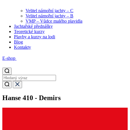
Velitel námořní jachty – C
Velitel námořní jachty – B
VMP – Vůdce malého plavidla
Jachtařské přednášky
Teoretické kurzy
Plavby a kurzy na lodi
Blog
Kontakty
E-shop
Hanse 410 - Demirs