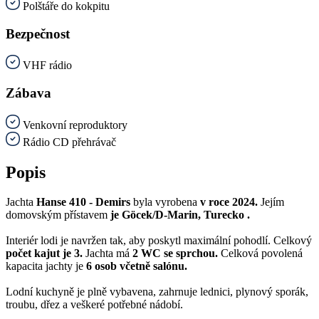
Polštáře do kokpitu
Bezpečnost
VHF rádio
Zábava
Venkovní reproduktory
Rádio CD přehrávač
Popis
Jachta
Hanse 410 - Demirs
byla vyrobena
v roce 2024.
Jejím
domovským přístavem
je Göcek/D-Marin, Turecko .
Interiér lodi je navržen tak, aby poskytl maximální pohodlí. Celkový
počet kajut je 3.
Jachta má
2 WC se sprchou.
Celková povolená
kapacita jachty je
6 osob včetně salónu.
Lodní kuchyně je plně vybavena, zahrnuje lednici, plynový sporák,
troubu, dřez a veškeré potřebné nádobí.