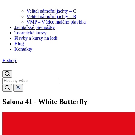
Velitel námořní jachty – C
Velitel námořní jachty – B
VMP – Vůdce malého plavidla
Jachtařské přednášky
Teoretické kurzy
Plavby a kurzy na lodi
Blog
Kontakty
E-shop
Salona 41 - White Butterfly