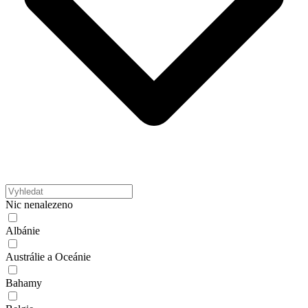
Nic nenalezeno
Albánie
Austrálie a Oceánie
Bahamy