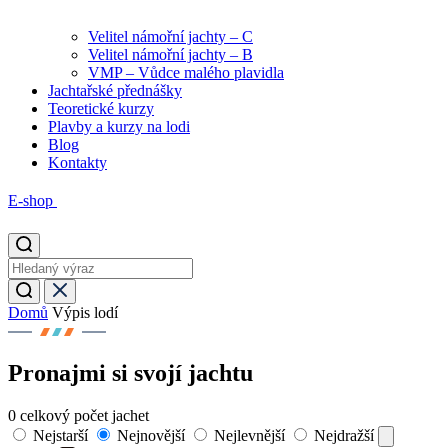
Velitel námořní jachty – C
Velitel námořní jachty – B
VMP – Vůdce malého plavidla
Jachtařské přednášky
Teoretické kurzy
Plavby a kurzy na lodi
Blog
Kontakty
E-shop
Domů
Výpis lodí
Pronajmi si svojí jachtu
0
celkový počet jachet
Nejstarší
Nejnovější
Nejlevnější
Nejdražší