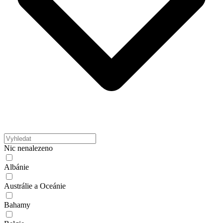
Nic nenalezeno
Albánie
Austrálie a Oceánie
Bahamy