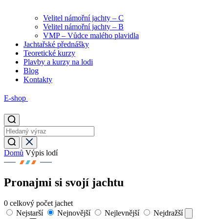
Velitel námořní jachty – C
Velitel námořní jachty – B
VMP – Vůdce malého plavidla
Jachtařské přednášky
Teoretické kurzy
Plavby a kurzy na lodi
Blog
Kontakty
E-shop
Domů
Výpis lodí
Pronajmi si svojí jachtu
0
celkový počet jachet
Nejstarší
Nejnovější
Nejlevnější
Nejdražší