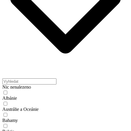
Nic nenalezeno
Albánie
Austrálie a Oceánie
Bahamy