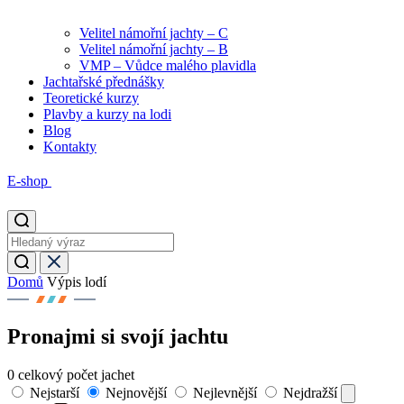
Velitel námořní jachty – C
Velitel námořní jachty – B
VMP – Vůdce malého plavidla
Jachtařské přednášky
Teoretické kurzy
Plavby a kurzy na lodi
Blog
Kontakty
E-shop
Domů
Výpis lodí
Pronajmi si svojí jachtu
0
celkový počet jachet
Nejstarší
Nejnovější
Nejlevnější
Nejdražší