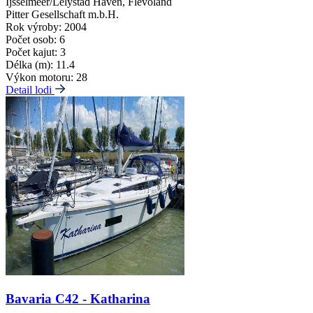
Ijsselmeer/Lelystad Haven, Flevoland
Pitter Gesellschaft m.b.H.
Rok výroby:
2004
Počet osob:
6
Počet kajut:
3
Délka (m):
11.4
Výkon motoru:
28
Detail lodi
Bavaria C42 - Katharina