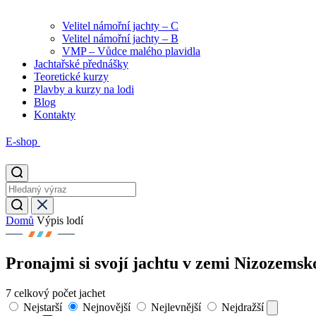
Velitel námořní jachty – C
Velitel námořní jachty – B
VMP – Vůdce malého plavidla
Jachtařské přednášky
Teoretické kurzy
Plavby a kurzy na lodi
Blog
Kontakty
E-shop
Domů
Výpis lodí
Pronajmi si svojí jachtu v zemi Nizozemsk
7
celkový počet jachet
Nejstarší
Nejnovější
Nejlevnější
Nejdražší