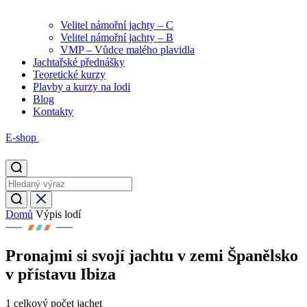
Velitel námořní jachty – C
Velitel námořní jachty – B
VMP – Vůdce malého plavidla
Jachtařské přednášky
Teoretické kurzy
Plavby a kurzy na lodi
Blog
Kontakty
E-shop
Domů
Výpis lodí
Pronajmi si svojí jachtu v zemi Španělsko
v přístavu Ibiza
1
celkový počet jachet