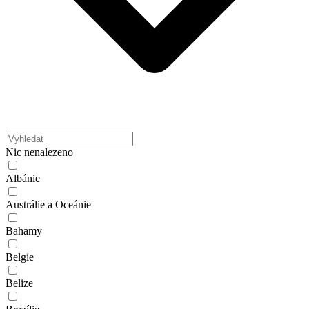
Nic nenalezeno
Albánie
Austrálie a Oceánie
Bahamy
Belgie
Belize