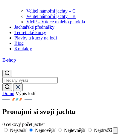
Velitel námořní jachty – C
Velitel námořní jachty – B
VMP – Vůdce malého plavidla
Jachtařské přednášky
Teoretické kurzy
Plavby a kurzy na lodi
Blog
Kontakty
E-shop
Domů
Výpis lodí
Pronajmi si svojí jachtu
0
celkový počet jachet
Nejstarší
Nejnovější
Nejlevnější
Nejdražší