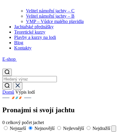
Velitel námořní jachty – C
Velitel námořní jachty – B
VMP – Vůdce malého plavidla
Jachtařské přednášky
Teoretické kurzy
Plavby a kurzy na lodi
Blog
Kontakty
E-shop
Domů
Výpis lodí
Pronajmi si svojí jachtu
0
celkový počet jachet
Nejstarší
Nejnovější
Nejlevnější
Nejdražší