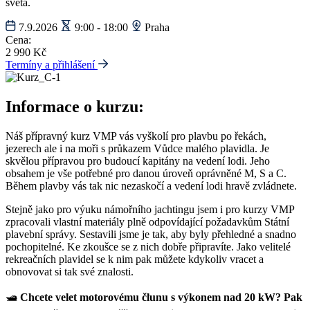
světa.
7.9.2026
9:00 - 18:00
Praha
Cena:
2 990 Kč
Termíny a přihlášení
Informace o kurzu:
Náš přípravný kurz VMP vás vyškolí pro plavbu po řekách,
jezerech ale i na moři s průkazem Vůdce malého plavidla. Je
skvělou přípravou pro budoucí kapitány na vedení lodi.
Jeho
obsahem je vše potřebné pro danou úroveň oprávněné M, S a C.
Během plavby vás tak nic nezaskočí a vedení lodi hravě zvládnete.
Stejně jako pro výuku námořního jachtingu jsem i pro kurzy VMP
zpracovali
vlastní materiály plně odpovídající požadavkům Státní
plavební správy
. Sestavili jsme je
tak, aby byly přehledné a snadno
pochopitelné.
Ke zkoušce se z nich dobře připravíte. Jako velitelé
rekreačních plavidel
se k nim pak můžete kdykoliv vracet a
obnovovat si tak své znalosti.
🛥️
Chcete velet motorovému člunu s výkonem nad 20 kW? Pak