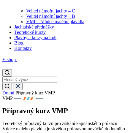
Velitel námořní jachty – C
Velitel námořní jachty – B
VMP – Vůdce malého plavidla
Jachtařské přednášky
Teoretické kurzy
Plavby a kurzy na lodi
Blog
Kontakty
E-shop
Domů
Přípravný kurz VMP
VMP
Přípravný kurz VMP
Teoretický přípravný kurzu pro získání kapitánského průkazu
Vůdce malého plavidla je skvělou průpravou nováčků do lodního