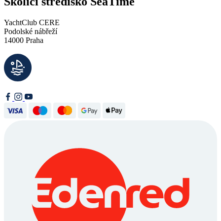
Školící středisko SeaTime
YachtClub CERE
Podolské nábřeží
14000 Praha