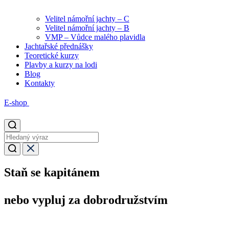
Velitel námořní jachty – C
Velitel námořní jachty – B
VMP – Vůdce malého plavidla
Jachtařské přednášky
Teoretické kurzy
Plavby a kurzy na lodi
Blog
Kontakty
E-shop
Staň se kapitánem
nebo vypluj za dobrodružstvím