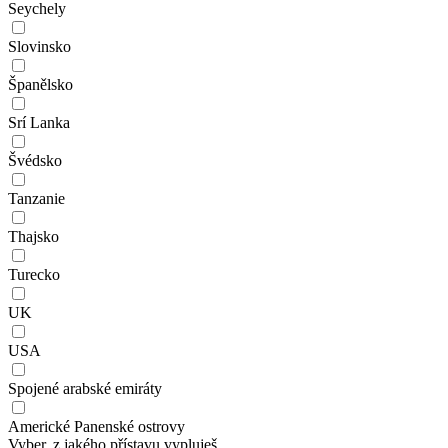
Seychely
Slovinsko
Španělsko
Srí Lanka
Švédsko
Tanzanie
Thajsko
Turecko
UK
USA
Spojené arabské emiráty
Americké Panenské ostrovy
Vyber, z jakého přístavu vypluješ