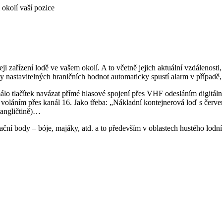
okolí vaší pozice
leji zařízení lodě ve vašem okolí. A to včetně jejich aktuální vzdálenos
y nastavitelných hraničních hodnot automaticky spustí alarm v případě, že
o tlačítek navázat přímé hlasové spojení přes VHF odesláním digitáln
 voláním přes kanál 16. Jako třeba: „Nákladní kontejnerová loď s červe
 angličtině)…
í body – bóje, majáky, atd. a to především v oblastech hustého lodní