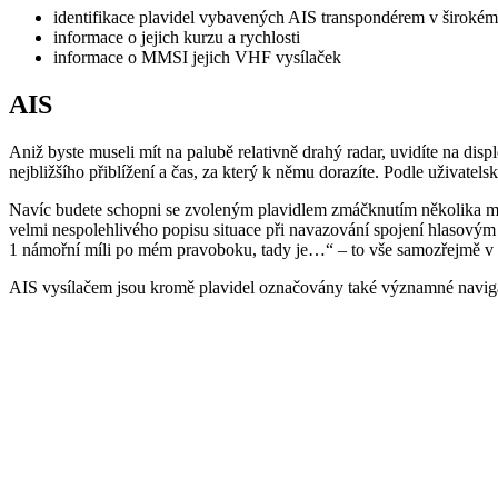
identifikace plavidel vybavených AIS transpondérem v širokém 
informace o jejich kurzu a rychlosti
informace o MMSI jejich VHF vysílaček
AIS
Aniž byste museli mít na palubě relativně drahý radar, uvidíte na disp
nejbližšího přiblížení a čas, za který k němu dorazíte. Podle uživatelsk
Navíc budete schopni se zvoleným plavidlem zmáčknutím několika mál
velmi nespolehlivého popisu situace při navazování spojení hlasovým
1 námořní míli po mém pravoboku, tady je…“ – to vše samozřejmě v
AIS vysílačem jsou kromě plavidel označovány také významné navigačn