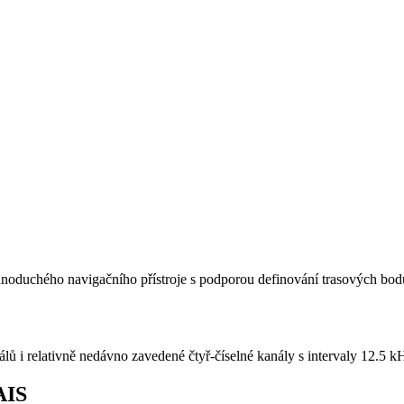
dnoduchého navigačního přístroje s podporou definování trasových bodů
ů i relativně nedávno zavedené čtyř-číselné kanály s intervaly 12.5 k
AIS