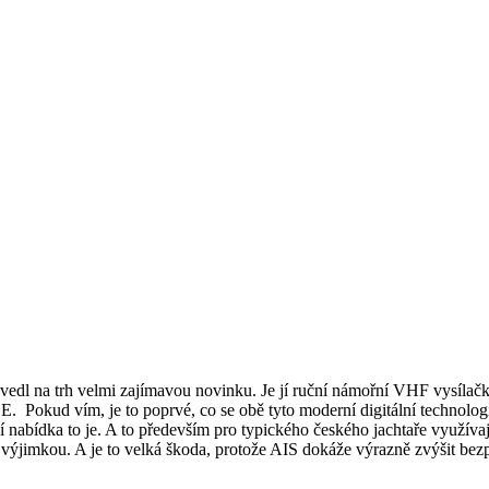
dl na trh velmi zajímavou novinku. Je jí ruční námořní VHF vysílačk
 Pokud vím, je to poprvé, co se obě tyto moderní digitální technologi
ní nabídka to je. A to především pro typického českého jachtaře využíva
u výjimkou. A je to velká škoda, protože AIS dokáže výrazně zvýšit bezp