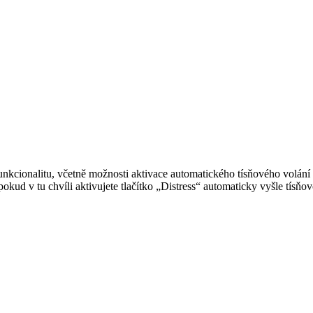
nkcionalitu, včetně možnosti aktivace automatického tísňového volání 
a pokud v tu chvíli aktivujete tlačítko „Distress“ automaticky vyšle t