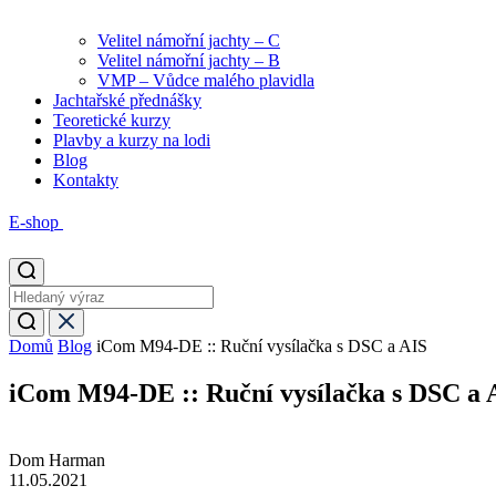
Velitel námořní jachty – C
Velitel námořní jachty – B
VMP – Vůdce malého plavidla
Jachtařské přednášky
Teoretické kurzy
Plavby a kurzy na lodi
Blog
Kontakty
E-shop
Domů
Blog
iCom M94-DE :: Ruční vysílačka s DSC a AIS
iCom M94-DE :: Ruční vysílačka s DSC a 
Dom Harman
11.05.2021