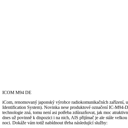
ICOM M94 DE
iCom, renomovaný japonský výrobce radiokomunikačních zařízení, uve
Identification System). Novinka nese produktové označení IC-M94-DE.
technologie zná, tomu není asi potřeba zdůrazňovat, jak moc atraktiv
dnes už povinně k dispozici i na nich, AIS přijímač je ale stále velko
noci. Dokáže vám totiž nabídnout třeba následující služby: