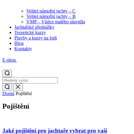
Velitel námořní jachty – C
Velitel námořní jachty – B
VMP – Vůdce malého plavidla
Jachtařské přednášky
Teoretické kurzy
Plavby a kurzy na lodi
Blog
Kontakty
E-shop
Domů
Pojištění
Pojištění
Jaké pojištění pro jachtaře vybrat pro vaši