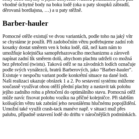
vhodné úchytné body na boku lodě (oka u paty sloupků zábradlí,
děrovaná bordlajsna, …) a u paty stěžně.
Barber-hauler
Pomocné otěže existují ve dvou variantách, podle toho na jaký vítr
se chystáme je použít. Při zadobočním větru potřebujeme zadní roh
kosatky dostat směrem ven k boku lodě, dál, než kam nám to
umožňuje kolejnička samopřehazovacího mechanizmu a zároveň
napínat zadní lík směrem dolů, abychom plachtu udrželi co možná
bez přetočení (twistu). Taková otěž se na závodních lodích označuje
podle svých vynálezců, bratrů Barberových, jako “Barber-hauler”.
Existuje v nespočtu variant podle konkrétní situace na dané lodi.
Naši realizaci ukazuje obrázek 1 a 2. Po sestavení systému můžeme
současně využívat obou otěží přední plachty a nastavit tak polohu
jejího zadního rohu a přetočení do optimálního stavu. Pomocná otěž
může navíc fixovat polohu vozíku na příčné kolejničce. Při slabším
kolísajícím větru tak zabrání jeho neustálému hlučnému popojíždění.
Umožní také využít crash-tack manévr např. v situaci muž přes
palubu, případně ustavení lodě do driftu v náročnějších podmínkách.