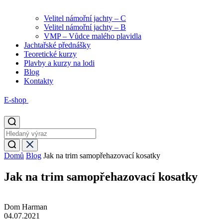
Velitel námořní jachty – C
Velitel námořní jachty – B
VMP – Vůdce malého plavidla
Jachtařské přednášky
Teoretické kurzy
Plavby a kurzy na lodi
Blog
Kontakty
E-shop
Domů
Blog
Jak na trim samopřehazovací kosatky
Jak na trim samopřehazovací kosatky
Dom Harman
04.07.2021