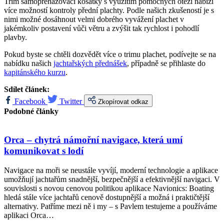
Trim samopřehazovací kosatky s využitím pomocných otěží nabízí
více možností kontroly přední plachty. Podle našich zkušeností je s
nimi možné dosáhnout velmi dobrého vyvážení plachet v
jakémkoliv postavení vůči větru a zvýšit tak rychlost i pohodlí
plavby.
Pokud byste se chtěli dozvědět více o trimu plachet, podívejte se na
nabídku našich
jachtařských přednášek
, případně se přihlaste do
kapitánského kurzu
.
Sdílet článek:
Facebook
Twitter
Zkopírovat odkaz
Podobné články
Orca – chytrá námořní navigace, která umí
komunikovat s lodí
Navigace na moři se neustále vyvíjí, moderní technologie a aplikace
umožňují jachtařům snadnější, bezpečnější a efektivnější navigaci. V
souvislosti s novou cenovou politikou aplikace Navionics: Boating
hledá stále více jachtařů cenově dostupnější a možná i praktičtější
alternativy. Patříme mezi ně i my – s Pavlem testujeme a používáme
aplikaci Orca…