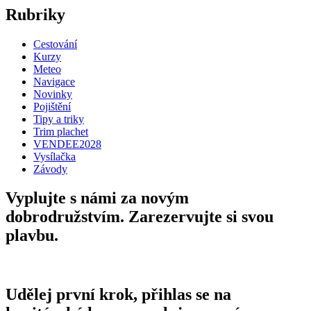
Rubriky
Cestování
Kurzy
Meteo
Navigace
Novinky
Pojištění
Tipy a triky
Trim plachet
VENDEE2028
Vysílačka
Závody
Vyplujte s námi za novým
dobrodružstvím. Zarezervujte si svou
plavbu.
Udělej první krok, přihlas se na