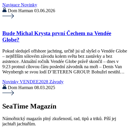
Navigace
Novinky
Dom Harman
03.06.2026
Bude Michal Krysta první Čechem na Vendée
Globe?
Pokud sleduješ offshore jachting, určitě jsi už slyšel o Vendée Globe
– nejtěžším sólovém závodu kolem světa bez zastávky a bez
asistence. Aktuální ročník Vendée Globe právě skončil – dnes v
9:23 protnul cílovou čáru poslední závodník na moři – Denis Van
Weynbergh se svou lodí D’IETEREN GROUP. Bohužel nestihl…
Novinky
VENDEE2028
Závody
Dom Harman
08.03.2025
SeaTime Magazín
Námořnický magazín plný zkušeností, rad, tipů a triků. Píší jej
jachtaři jachtařům.