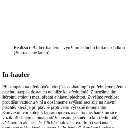
Realizace Barber-hauleru s využitím jednoho bloku s kladkou
(žluto-zelené lanko).
In-hauler
Při stoupání na předoboční vítr (“close-hauling”) potřebujeme přední
plachtu naopak dostat co nejblíže ke středu lodě. Zmenšíme tím
štěrbinu (“slot”) mezi přední a hlavní plachtou. Zvýšíme rychlost
proudění vzduchu v ní a dosáhneme zvýšení sací síly na hlavní
plachtě, která je při plavbě proti větru výrazně dominantní.
Konvexní tvar kolejničky samopřehazovacího mechanizmu sice
vozík při silném napínání otěže posunuje směrem ke středu lodě,
většinou to ale nestačí. Přichází tak ke slovu druhá varianta
pomocné otěže, která se nazývá “In-hauler”. Současná práce s