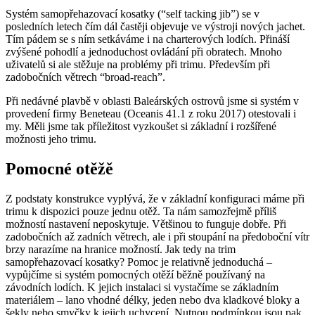
Systém samopřehazovací kosatky (“self tacking jib”) se v
posledních letech čím dál častěji objevuje ve výstroji nových jachet.
Tím pádem se s ním setkáváme i na charterových lodích. Přináší
zvýšené pohodlí a jednoduchost ovládání při obratech. Mnoho
uživatelů si ale stěžuje na problémy při trimu. Především při
zadobočních větrech “broad-reach”.
Při nedávné plavbě v oblasti Baleárských ostrovů jsme si systém v
provedení firmy Beneteau (Oceanis 41.1 z roku 2017) otestovali i
my. Měli jsme tak příležitost vyzkoušet si základní i rozšířené
možnosti jeho trimu.
Pomocné otěžě
Z podstaty konstrukce vyplývá, že v základní konfiguraci máme při
trimu k dispozici pouze jednu otěž. Ta nám samozřejmě příliš
možností nastavení neposkytuje. Většinou to funguje dobře. Při
zadobočních až zadních větrech, ale i při stoupání na předoboční vítr
brzy narazíme na hranice možností. Jak tedy na trim
samopřehazovací kosatky? Pomoc je relativně jednoduchá –
vypůjčíme si systém pomocných otěží běžně používaný na
závodních lodích. K jejich instalaci si vystačíme se základním
materiálem – lano vhodné délky, jeden nebo dva kladkové bloky a
šekly nebo smyčky k jejich uchycení. Nutnou podmínkou jsou pak