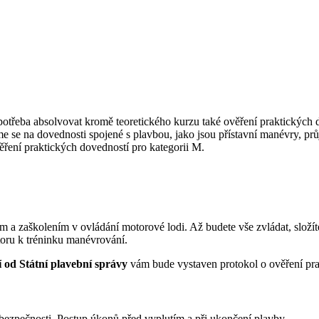
otřeba absolvovat kromě teoretického kurzu také ověření praktických
eme se na dovednosti spojené s plavbou, jako jsou přístavní manévry, p
ření praktických dovedností pro kategorii M.
em a zaškolením v ovládání motorové lodi. Až budete vše zvládat, složí
storu k tréninku manévrování.
 od Státní plavební správy
vám bude vystaven protokol o ověření prak
í bezpečnosti. Postup úkonů před vyplutím a při ukončení plavby.