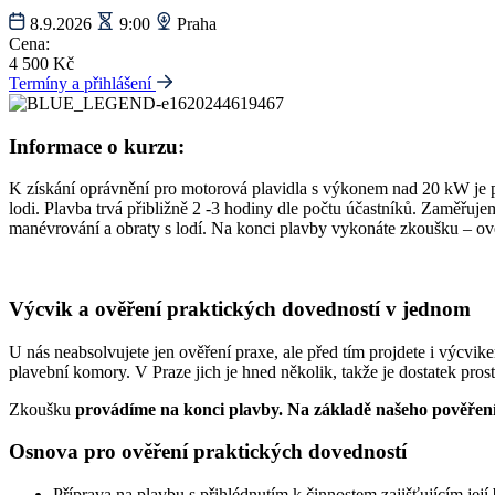
8.9.2026
9:00
Praha
Cena:
4 500 Kč
Termíny a přihlášení
Informace o kurzu:
K získání oprávnění pro motorová plavidla s výkonem nad 20 kW je p
lodi. Plavba trvá přibližně 2 -3 hodiny dle počtu účastníků. Zaměřuj
manévrování a obraty s lodí. Na konci plavby vykonáte zkoušku – ově
Výcvik a ověření praktických dovedností v jednom
U nás neabsolvujete jen ověření praxe, ale před tím projdete i výcvik
plavební komory. V Praze jich je hned několik, takže je dostatek pro
Zkoušku
provádíme na konci plavby. Na základě našeho pověření
Osnova pro ověření praktických dovedností
Příprava na plavbu s přihlédnutím k činnostem zajišťujícím jej