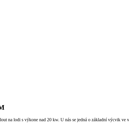
 M
out na lodi s výkone nad 20 kw. U nás se jedná o základní výcvik ve v