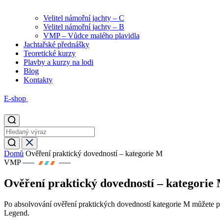
Velitel námořní jachty – C
Velitel námořní jachty – B
VMP – Vůdce malého plavidla
Jachtařské přednášky
Teoretické kurzy
Plavby a kurzy na lodi
Blog
Kontakty
E-shop
Domů
Ověření praktický dovedností – kategorie M
VMP
Ověření praktický dovedností – kategorie
Po absolvování ověření praktických dovedností kategorie M můžete pl
Legend.